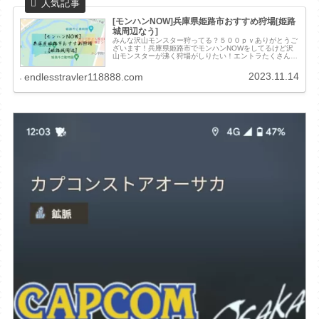
[モンハンNOW]兵庫県姫路市おすすめ狩場[姫路
城周辺なう]
みんな沢山モンスター狩ってる？５００ｐｖありがとうご
ざいます！兵庫県姫路市でモンハンNOWをしてるけど沢
山モンスターが沸く狩場がしりたい！エントラたくさん狩
猟してゼニーと素材が欲しいし、たくさん期間限定モンス
ターやイベントモンスターにエンカ...
2023.11.14
endlesstravler118888.com