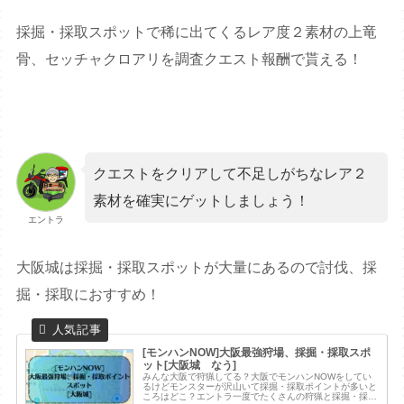
採掘・採取スポットで稀に出てくるレア度２素材の上竜
骨、セッチャクロアリを調査クエスト報酬で貰える！
クエストをクリアして不足しがちなレア２
素材を確実にゲットしましょう！
エントラ
大阪城は採掘・採取スポットが大量にあるので討伐、採
掘・採取におすすめ！
[モンハンNOW]大阪最強狩場、採掘・採取スポ
ット[大阪城 なう]
みんな大阪で狩猟してる？大阪でモンハンNOWをしてい
るけどモンスターが沢山いて採掘・採取ポイントが多いと
ころはどこ？エントラ一度でたくさんの狩猟と採掘・採取