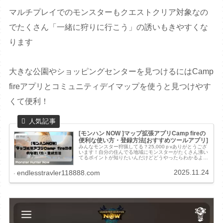
マルチプレイでのモンスターもクエストクリア対象なの
でたくさん「一緒に狩りに行こう」の誘いもきやすくな
ります
大きな公園やショッピングセンターを見つけるにはCamp
fireアプリとコミュニティデイマップを使うと見つけやす
くて便利！
[モンハン NOW ]マップ拡張アプリCamp fireの
便利な使い方・登録方法[おすすめツールアプリ]
みんなモンスター狩猟してる？25,000ｐvありがとうござ
います！自分の住んでる地域にモンスターがたくさん沸い
てるポイントが知りたいんだけどどうやったらわかるよう
になるの？エントラ大きな公園や公共施設では沸きやすい
って公式Twitterでい...
2025.11.24
endlesstravler118888.com