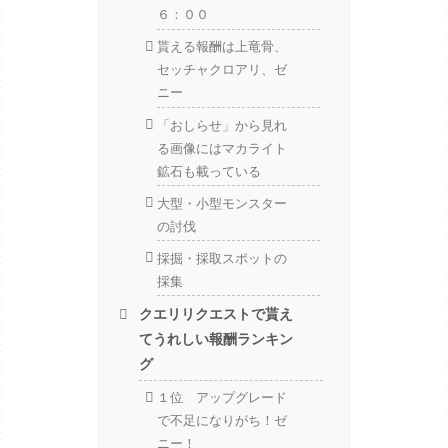
６：００
貰える報酬は上竜骨、
セッチャクロアリ、ゼ
ニー
「おしらせ」から見れ
る画像にはマカライト
鉱石も載っている
大型・小型モンスター
の討伐
採掘・採取スポットの
採集
クエリリクエストで貰え
てうれしい報酬ランキン
グ
１位 アップグレード
で不足になりがち！ゼ
ニー！