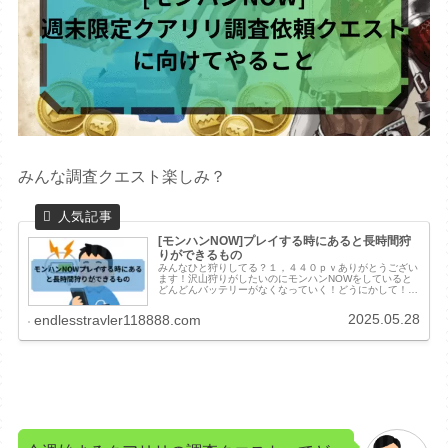
みんな調査クエスト楽しみ？
[モンハンNOW]プレイする時にあると長時間狩
りができるもの
みんなひと狩りしてる？１，４４０ｐｖありがとうござい
ます！沢山狩りがしたいのにモンハンNOWをしていると
どんどんバッテリーがなくなっていく！どうにかして！エ
ントラ位置情報データを送信しているからか電池の消費は
激しいわスマホは熱くなるわでスマ...
2025.05.28
endlesstravler118888.com