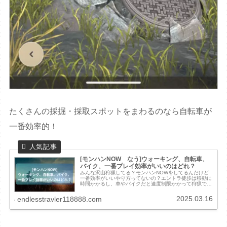
たくさんの採掘・採取スポットをまわるのなら自転車が
一番効率的！
[モンハンNOW なう]ウォーキング、自転車、
バイク、一番プレイ効率がいいのはどれ？
みんな沢山狩猟してる？モンハンNOWをしてるんだけど
一番効率がいいやり方ってないの？エントラ徒歩は移動に
時間かかるし、車やバイクだと速度制限かかって狩猟でき
ないしもやもやするよね・・・今回はウォーキング、自転
車、バイクでモンハンNOWをプレ...
2025.03.16
endlesstravler118888.com