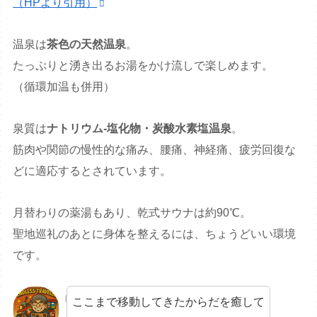
（HPより引用）
温泉は
茶色の天然温泉
。
たっぷりと湧き出るお湯をかけ流しで楽しめます。
（循環加温も併用）
泉質は
ナトリウム‐塩化物・炭酸水素塩温泉
。
筋肉や関節の慢性的な痛み、腰痛、神経痛、疲労回復な
どに適応するとされています。
月替わりの薬湯もあり、乾式サウナは約90℃。
聖地巡礼のあとに身体を整えるには、ちょうどいい環境
です。
ここまで移動してきたからだを癒して