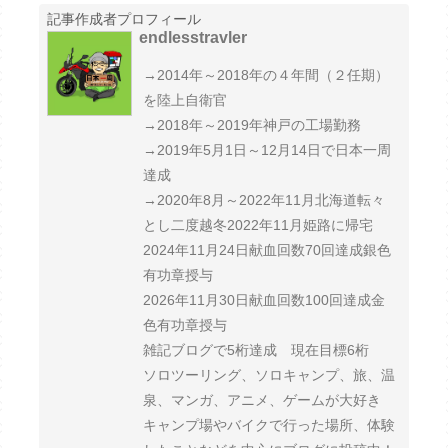
記事作成者プロフィール
endlesstravler
→2014年～2018年の４年間（２任期）
を陸上自衛官
→2018年～2019年神戸の工場勤務
→2019年5月1日～12月14日で日本一周
達成
→2020年8月～2022年11月北海道転々
とし二度越冬2022年11月姫路に帰宅
2024年11月24日献血回数70回達成銀色
有功章授与
2026年11月30日献血回数100回達成金
色有功章授与
雑記ブログで5桁達成 現在目標6桁
ソロツーリング、ソロキャンプ、旅、温
泉、マンガ、アニメ、ゲームが大好き
キャンプ場やバイクで行った場所、体験