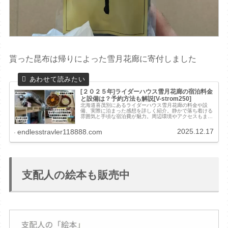
貰った昆布は帰りによった雪月花廊に寄付しました
[２０２５年]ライダーハウス雪月花廊の宿泊料金
と設備は？予約方法も解説[V-strom250]
北海道喜茂別にあるライダーハウス雪月花廊の料金や設
備、実際に泊まった感想を詳しく紹介。静かで落ち着ける
雰囲気と手頃な宿泊費が魅力。周辺環境やアクセスもまと
めているので、北海道ツーリングの宿選びに迷う方に最適
です。
2025.12.17
endlesstravler118888.com
支配人の絵本も販売中