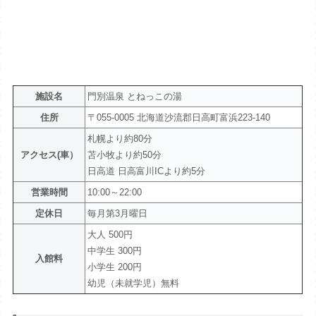
施設名
門別温泉 とねっこの湯
住所
〒055-0005 北海道沙流郡日高町富浜223-140
札幌より約80分
アクセス(車）
苫小牧より約50分
日高道 日高富川ICより約5分
営業時間
10:00～22:00
定休日
毎月第3月曜日
大人 500円
中学生 300円
入館料
小学生 200円
幼児（未就学児）無料