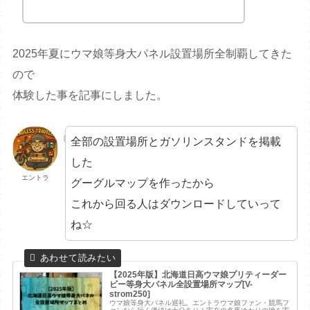
2025年夏にウマ娘等身大パネル設置場所全制覇してきた
ので
体験した事を記事にしました。
全部の設置場所とガソリンスタンドを掲載
した
エントラ
グーグルマップを作ったから
これから回る人はダウンロードしていって
ね☆
【2025年版】北海道日高ウマ娘プリティーダー
ビー等身大パネル全設置場所マップ[V-
strom250]
ウマ娘等身大パネル巡礼。エントラウマ娘ファン・競馬フ