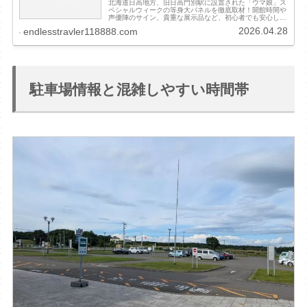
北海道日高地方、旧日高門別駅に設置された「ウマ娘」ス
ペシャルウィークの等身大パネルを徹底取材！開館時間や
声優陣のサイン、貴重な展示品など、初心者でも安心して
巡礼できる情報をまとめました。かつての駅の面影と名馬
2026.04.28
endlesstravler118888.com
の記憶が交差する、ファンなら一度は訪れたい聖地の魅力
を詳しくご紹介します。
駐車場情報と混雑しやすい時間帯