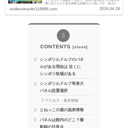
ァンなら行く価値は十分あり！実在の名馬ゆかりの地を実
際に走りながら巡る体験は想像以上に熱いです。私はV-
strom250で2025年に2日で巡りましたが、エントラ1日で
2026.04.28
endlesstravler118888.com
は終わりません！施設...
CONTENTS
シンボリルドルフのパネ
ルがある理由は 近くに
シンボリ牧場がある
シンボリルドルフ等身大
パネル設置場所
アクセス・基本情報
とねっこの湯の温泉情報
パネルは館内のどこ？撮
影時の注意点