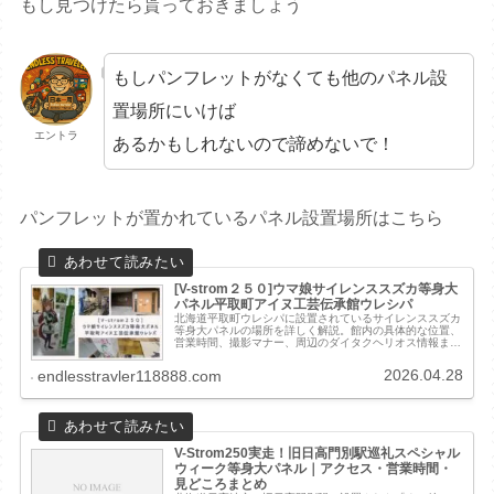
もし見つけたら貰っておきましょう
もしパンフレットがなくても他のパネル設
置場所にいけば
エントラ
あるかもしれないので諦めないで！
パンフレットが置かれているパネル設置場所はこちら
[V-strom２５０]ウマ娘サイレンススズカ等身大
パネル平取町アイヌ工芸伝承館ウレシパ
北海道平取町ウレシパに設置されているサイレンススズカ
等身大パネルの場所を詳しく解説。館内の具体的な位置、
営業時間、撮影マナー、周辺のダイタクヘリオス情報まで
網羅し、日高ウマ娘パネル巡りを迷わず楽しめる完全ガイ
ド。
2026.04.28
endlesstravler118888.com
V-Strom250実走！旧日高門別駅巡礼スペシャル
ウィーク等身大パネル｜アクセス・営業時間・
見どころまとめ