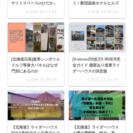
サイトスペースinひだか」
う！新冠温泉ホテルヒルズ
2026.03.13
2026.03.06
0
0
[北海道日高]皇帝シンボリル
[V-strom250]EZO RIDER完
ドルフ等身大パネルはなぜ
全ガイド 個室あり道東ライ
門別にあるのか
ダーハウスの決定版
2026.03.04
2025.12.24
0
0
【北海道】ライダーハウス
【北海道】ライダーハウス