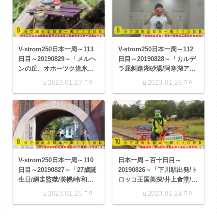
V-strom250日本一周～113
V-strom250日本一周～112
日目～20190829～「メルヘ
日目～20190828～「カルデ
ンの丘、オホーツク流氷
ラ屈斜路湖砂湯/阿寒湖アイ
館、北海道北方民族博物
ヌコタン/北の珈琲工房時計
2023.01.27
2023.01.26
0
0
館、オホーツクシマリス公
台/道の駅メルヘンの丘めま
園、軽食喫茶ジィジ、道の
んべつ」
駅 パパスランドさっつる」
V-strom250日本一周～110
日本一周～百十日目～
日目～20190827～「27歳誕
20190826～「下川駅出発/ト
生日/網走監獄/美幌峠/和琴
ロッコ王国美深/井上食堂/ク
湖畔キャンプ場/コタン温泉
ッチャロ湖/猿払エサヌカ線/
2023.01.25
2023.01.24
0
0
露天風呂」
恩根内アートビレッジ/道の
駅おこっぺ」