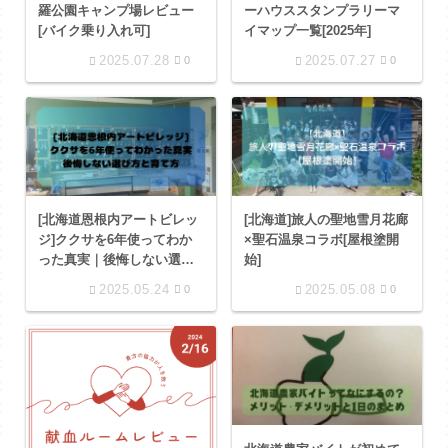
羅公園キャンプ場レビュー
ーハウススタンプラリーマ
[バイク乗り入れ可]
イマップ一覧[2025年]
2025.07.28
2025.07.27
0
0
[北海道恩根内アートビレッ
[北海道]旅人の聖地雪月花廊
ジ]ククサを6年使ってわか
×聖石温泉コラボ[屋根塗開
った真実｜後悔しない選び
始]
方と育て方
2025.05.24
2025.05.08
0
0