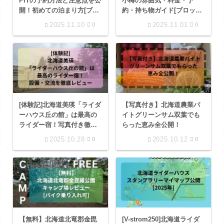
PITの予約方法と注意点を公
小樽の雰囲気・料金・予
開！初めての泊まり方[ブロ
約・持ち物ガイド[ブロック
ック３]
２]
2025.11.10
2025.11.01
0
0
[体験記]北海道美瑛「ライダ
【写真付き】北海道農業バ
ーハウス丘の館」は最高の
イトグリーンサム双葉でも
ライダー宿！写真付き徹底
らった恵み全公開！
レビュー[ブロック１]
2025.10.28
2025.10.12
0
0
【無料】北海道北竜郡金毘
[V-strom250]北海道ライダ