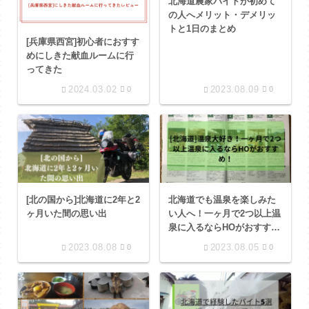
北海道農家バイトが初めて
の人へメリット・デメリッ
トと1日のまとめ
[兵庫県西宮]初心者におすす
めにしきた献血ルームに行
ってきた
2024.03.02
2023.08.09
0
0
[北の国から]北海道に2年と2
北海道でも温泉を楽しみた
ヶ月いた間の思い出
い人へ！一ヶ月で2つ以上温
泉に入るならHOがおすす
め！
2023.08.08
2023.08.05
0
0