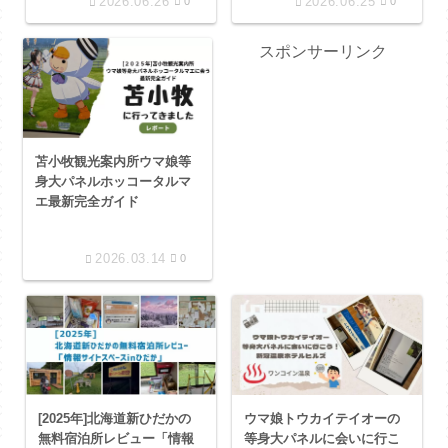
2026.06.26
2026.06.25
0
0
スポンサーリンク
苫小牧観光案内所ウマ娘等
身大パネルホッコータルマ
エ最新完全ガイド
2026.03.14
0
[2025年]北海道新ひだかの
ウマ娘トウカイテイオーの
無料宿泊所レビュー「情報
等身大パネルに会いに行こ