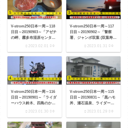
V-strom250日本一周～118
V-strom250日本一周～117
日目～20190903～「アゼチ
日目～20190902～「警察
の岬、霧多布湿原センタ
署、ジャンボ双葉 (双葉寿
ー、釧路和商市場、浦幌神
司)、霧多布岬キャンプ場で
2023.02.01
2023.01.31
0
0
社、乳神神社、ナウマン公
の一日」
園 」
V-strom250日本一周～116
V-strom250日本一周～115
日目～20190901～「ライダ
日目～20190831～「黒ハモ
ーハウス鈴木、四島のかけ
丼、瀬石温泉、ライダーハ
橋、ノシャップ岬、開陽台
ウス鈴木、食事の店 東
2023.01.30
2023.01.29
0
0
展望館 」
灯」