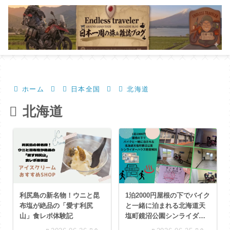
ホーム
日本全国
北海道
北海道
利尻島の新名物！ウニと昆
1泊2000円屋根の下でバイク
布塩が絶品の「愛す利尻
と一緒に泊まれる北海道天
山」食レポ体験記
塩町鏡沼公園シンライダー
ハウス徹底解説