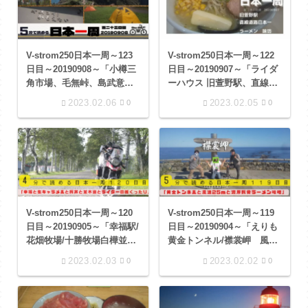
V-strom250日本一周～123
V-strom250日本一周～122
日目～20190908～「小樽三
日目～20190907～「ライダ
角市場、毛無峠、島武意
ーハウス 旧萱野駅、直線道
（しまむい）海岸、神威
路日本一、味坊、道の駅 ス
2023.02.06
2023.02.05
0
0
岬、道の駅オスコイ かも
ペース・アップルよいち」
えない、湯本温泉野営場」
V-strom250日本一周～120
V-strom250日本一周～119
日目～20190905～「幸福駅/
日目～20190904～「えりも
花畑牧場/十勝牧場白樺並木
黄金トンネル/襟裳岬 風の
道/ライダーの館くったり」
館/とんこつラーメン花宴/大
2023.02.03
2023.02.02
0
0
正カニの家」