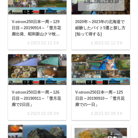
V-strom250日本一周～129
2020年～2023年の北海道で
日目～20190914～「雪月花
経験したバイト5選と探し方
廊出発、昭和新山クマ牧
[知って得する]
場、道の駅とようら」
2023.02.12
2023.02.12
0
0
V-strom250日本一周～126
V-strom250日本一周～125
日目～20190911～「雪月花
日目～20190910～「雪月花
廊で2日目」
廊での一日」
2023.02.09
2023.02.08
0
0