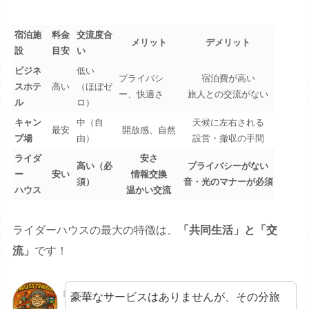
宿泊施
料金
交流度合
メリット
デメリット
設
目安
い
ビジネ
低い
プライバシ
宿泊費が高い
スホテ
高い
（ほぼゼ
ー、快適さ
旅人との交流がない
ル
ロ）
キャン
中（自
天候に左右される
最安
開放感、自然
プ場
由）
設営・撤収の手間
ライダ
安さ
高い（必
プライバシーがない
ー
安い
情報交換
須）
音・光のマナーが必須
ハウス
温かい交流
ライダーハウスの最大の特徴は、
「共同生活」と「交
流」
です！
豪華なサービスはありませんが、その分旅