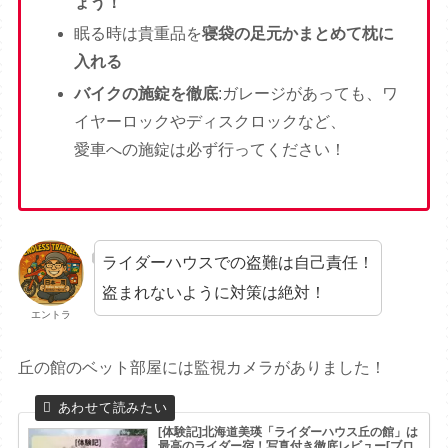
ょう！
眠る時は貴重品を
寝袋の足元かまとめて枕に
入れる
バイクの施錠を徹底
:ガレージがあっても、ワ
イヤーロックやディスクロックなど、
愛車への施錠は必ず行ってください！
ライダーハウスでの盗難は自己責任！
盗まれないように対策は絶対！
エントラ
丘の館のベット部屋には監視カメラがありました！
[体験記]北海道美瑛「ライダーハウス丘の館」は
最高のライダー宿！写真付き徹底レビュー[ブロ