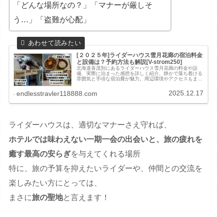
「どんな場所なの？」「マナーが厳しそ
う…」「盗難が心配」
[２０２５年]ライダーハウス雪月花廊の宿泊料金
と設備は？予約方法も解説[V-strom250]
北海道喜茂別にあるライダーハウス雪月花廊の料金や設
備、実際に泊まった感想を詳しく紹介。静かで落ち着ける
雰囲気と手頃な宿泊費が魅力。周辺環境やアクセスもまと
めているので、北海道ツーリングの宿選びに迷う方に最適
です。
2025.12.17
endlesstravler118888.com
ライダーハウスは、適切なマナーさえ守れば、
ホテルでは味わえない一期一会の出会いと、旅の疲れを
癒す最高の安らぎ
を与えてくれる場所
特に、旅の予算を抑えたいライダーや、仲間との交流を
楽しみたい方にとっては、
まさに
旅の聖地
と言えます！