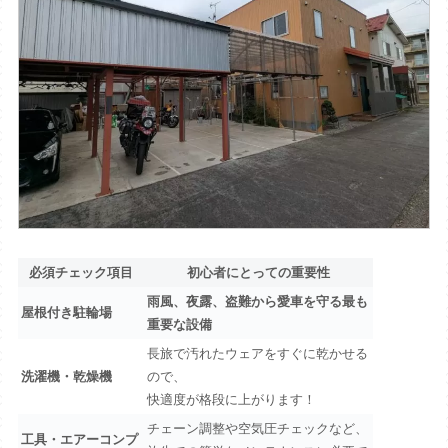
必須チェック項目
初心者にとっての重要性
雨風、夜露、盗難から愛車を守る最も
屋根付き駐輪場
重要な設備
長旅で汚れたウェアをすぐに乾かせる
洗濯機・乾燥機
ので、
快適度が格段に上がります！
チェーン調整や空気圧チェックなど、
工具・エアーコンプ