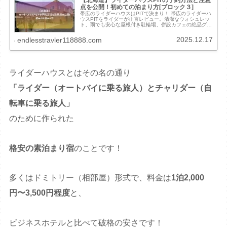
【北海道】ライダーハウスPITの予約方法と注意
点を公開！初めての泊まり方[ブロック３]
帯広のライダーハウスはPITで決まり！ 帯広のライダーハ
ウスPITをライダーが正直レビュー。清潔なウォシュレッ
ト、雨でも安心な屋根付き駐輪場、併設カフェの絶品グル
メなど、コスパ最強の神設備を徹底公開。不安を解消して
最高の旅を！
2025.12.17
endlesstravler118888.com
ライダーハウスとはその名の通り
「ライダー（オートバイに乗る旅人）とチャリダー（自
転車に乗る旅人」
のために作られた
格安の素泊まり宿
のことです！
多くはドミトリー（相部屋）形式で、料金は
1泊2,000
円〜3,500円程度
と、
ビジネスホテルと比べて破格の安さです！