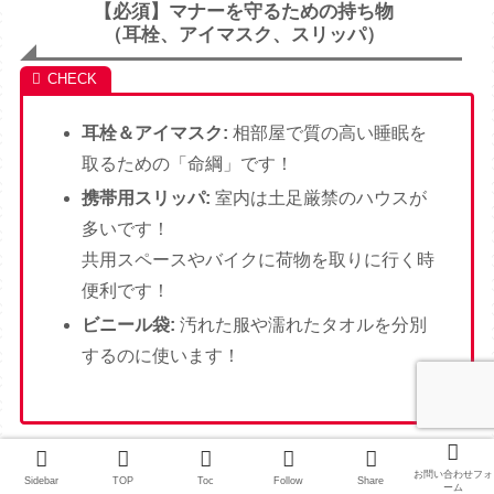
【必須】マナーを守るための持ち物
（耳栓、アイマスク、スリッパ）
耳栓＆アイマスク:
相部屋で質の高い睡眠を
取るための「命綱」です！
携帯用スリッパ:
室内は土足厳禁のハウスが
多いです！
共用スペースやバイクに荷物を取りに行く時
便利です！
ビニール袋:
汚れた服や濡れたタオルを分別
するのに使います！
お問い合わせフォ
スリッパはクロックスなどサンダルがおす
Sidebar
TOP
Toc
Follow
Share
ーム