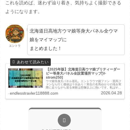
これを読めば、迷わず辿り着き、気持ちよく撮影できる
ようになります。
北海道日高地方ウマ娘等身大パネル全ウマ
娘をマイマップに
エントラ
まとめました！
【2025年版】北海道日高ウマ娘プリティーダー
ビー等身大パネル全設置場所マップ[V-
strom250]
ウマ娘等身大パネル巡礼。エントラウマ娘ファン・競馬フ
ァンなら行く価値は十分あり！実在の名馬ゆかりの地を実
際に走りながら巡る体験は想像以上に熱いです。私はV-
strom250で2025年に2日で巡りましたが、エントラ1日で
2026.04.28
endlesstravler118888.com
は終わりません！施設...