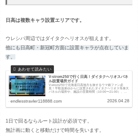
日高は複数キャラ設置エリアです。
ウレシパ周辺ではダイタクヘリオスが狙えます。
他にも日高町・新冠町方面に設置キャラが点在していま
す。
V-strom250で行く日高！ダイタクヘリオスパネ
ル設置場所ガイド
V-strom250で北海道日高地方を旅するウマ娘ファン必
見！平取温泉ゆからに設置されたダイタクヘリオス等身大
パネルの場所や、施設の営業時間（10:00〜21:00）、支
払い方法を詳しく解説します。温泉に入らなくても撮影可
能なのか、バイク乗りが気になるマナーやコツも紹介。こ
2026.04.28
endlesstravler118888.com
の記事を読んで、安心して聖地巡礼へ出発しましょう！
1日で回るならルート設計が必須です。
無計画に動くと移動だけで時間を失います。