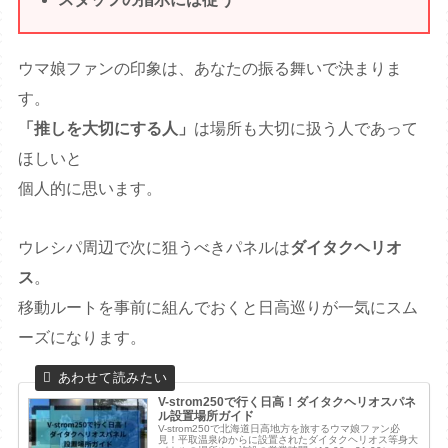
ウマ娘ファンの印象は、あなたの振る舞いで決まりま
す。
「推しを大切にする人」
は場所も大切に扱う人であって
ほしいと
個人的に思います。
ウレシパ周辺で次に狙うべきパネルは
ダイタクヘリオ
ス
。
移動ルートを事前に組んでおくと日高巡りが一気にスム
ーズになります。
V-strom250で行く日高！ダイタクヘリオスパネ
ル設置場所ガイド
V-strom250で北海道日高地方を旅するウマ娘ファン必
見！平取温泉ゆからに設置されたダイタクヘリオス等身大