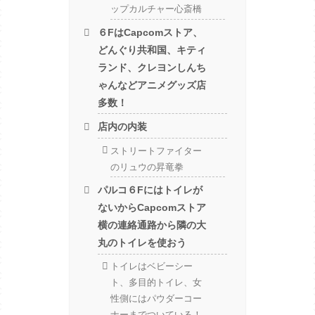
ップカルチャー心斎橋
６FはCapcomストア、
どんぐり共和国、キティ
ランド、クレヨンしんち
ゃんなどアニメグッズ店
多数！
店内の内装
ストリートファイター
のリュウの昇竜拳
パルコ６Fにはトイレが
ないからCapcomストア
横の連絡通路から隣の大
丸のトイレを使おう
トイレはベビーシー
ト、多目的トイレ、女
性側にはパウダーコー
ナーまでついている！