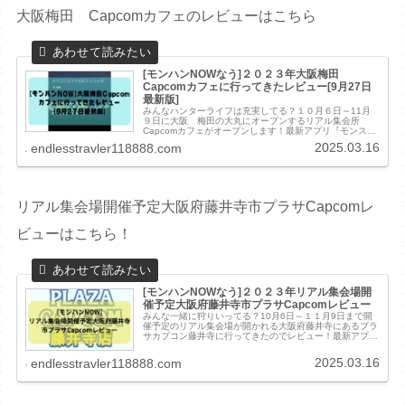
大阪梅田 Capcomカフェのレビューはこちら
[モンハンNOWなう]２０２３年大阪梅田
Capcomカフェに行ってきたレビュー[9月27日
最新版]
みんなハンターライフは充実してる？１０月６日～11月
９日に大阪 梅田の大丸にオープンするリアル集会所
Capcomカフェがオープンします！最新アプリ『モンスタ
ーハンターNow』がカフェ＆カプコン直営店舗でリアルコ
2025.03.16
endlesstravler118888.com
ラボを開催！ カプコンのお店で...
リアル集会場開催予定大阪府藤井寺市プラサCapcomレ
ビューはこちら！
[モンハンNOWなう]２０２３年リアル集会場開
催予定大阪府藤井寺市プラサCapcomレビュー
みんな一緒に狩りいってる？10月6日～１１月9日まで開
催予定のリアル集会場が開かれる大阪府藤井寺にあるプラ
サカプコン藤井寺に行ってきたのでレビュー！最新アプリ
『モンスターハンターNow』がカフェ＆カプコン直営店舗
でリアルコラボを開催！ カプ...
2025.03.16
endlesstravler118888.com