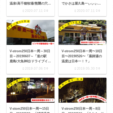
温泉/高千穂牧場/熊襲の穴/
でかさは屋久島一ぃぃぃ
えびの高原/霧島神宮/湯原展
ぃ！
2020.07.11
2020.07.11
0
0
望台」
V-strom250日本一周～30日
V-strom250日本一周〜18日
目～20190607～「道の駅
目〜20190526〜「薬師湯の
鹿島/大魚神社/ドライブイン
温度は日本一！？」
鳥/嬉野温泉/福徳稲荷神社」
2019.07.06
2019.05.30
0
0
V-stom250日本一周〜15日
V-strom250日本一周～8日