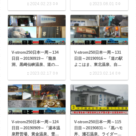
フライングスコッツマンで
2024.02.23
2023.08.01
0
0
の1日」
V-strom250日本一周～134
V-strom250日本一周～131
日目～20190919～「龍泉
日目～20190916～「道の駅
洞、黒崎仙峡温泉、道の駅
よこはま、東北温泉、自遊
三滝堂 での 1 日」
空間 八戸沼館店 での 1
2023.02.17
2023.02.14
0
0
日」
V-strom250日本一周～124
V-strom250日本一周～115
日目～20190909～「湯本温
日目～20190831～「黒ハモ
泉野営場、黄金温泉、雪月
丼、瀬石温泉、ライダーハ