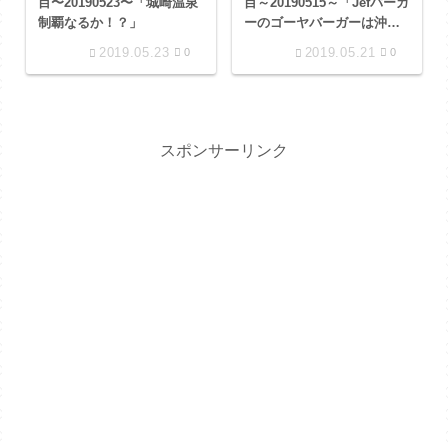
目〜20190523〜「城崎温泉
目～20190515～「Jefバーガ
制覇なるか！？」
ーのゴーヤバーガーは沖縄
にしかない」
2019.05.23
2019.05.21
0
0
スポンサーリンク