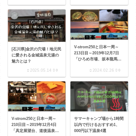
V-strom250と日本一周～
[石川県]金沢の穴場！地元民
213日目～2019年12月7日
に愛される金城温泉元湯の
「ひろめ市場、坂本龍馬記
魅力とは？
念館、ファンキータイム朝
2025.05.14
2024.02.26
0
0
倉店での１日」
V-strom250と日本一周～
サマーキャンプ場から1時間
210日目～2019年12月4日
以内で行けるおすすめ1、
「具定展望台、道後温泉、
000円以下温泉4選