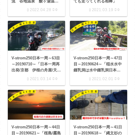
流 谷地温泉 酸ヶ湯温
ても走ってくれる相棒」
泉 夜の鶴の舞橋」
2022.04.28
2021.03.19
0
0
V-strom250日本一周～63目
V-strom250日本一周～47日
～20190710～「日本一周再
目～20190624～「稲水水中
出発/京都 伊根の舟屋/天橋
鍾乳洞は水中鍾乳洞日本一
立/養老の湯」
ぃぃぃ！」
2021.03.14
2021.02.01
0
0
V-strom250日本一周～44日
V-strom250日本一周～41日
目～20190621～「桜島/霧島
目～20190618～「縄文杉の