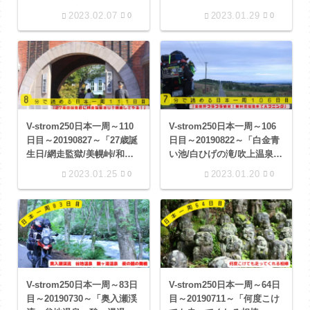
花廊」
ウス鈴木、食事の店 東
2023.02.07
2023.01.29
0
0
灯」
V-strom250日本一周～106
V-strom250日本一周～110
日目～20190822～「白金青
日目～20190827～「27歳誕
い池/白ひげの滝/吹上温泉/
生日/網走監獄/美幌峠/和琴
ジンギスカンの白樺/カンパ
湖畔キャンプ場/コタン温泉
2023.01.25
2023.01.20
0
0
ーナ六花亭/なかふらの北星
露天風呂」
山 ラベンダー園/パノラマ
ロード江花/西神楽キャンプ
場
V-strom250日本一周～83日
V-strom250日本一周～64日
目～20190730～「奥入瀬渓
目～20190711～「何度こけ