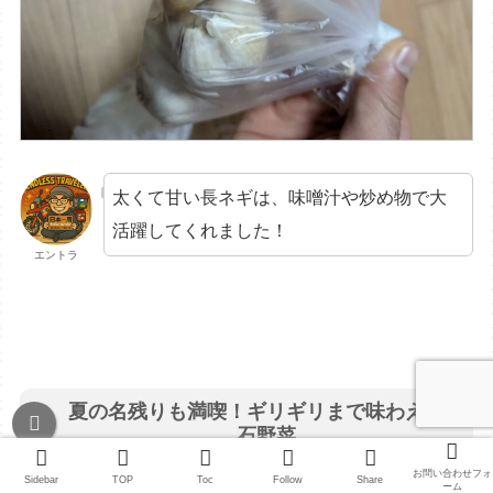
太くて甘い長ネギは、味噌汁や炒め物で大
活躍してくれました！
エントラ
夏の名残りも満喫！ギリギリまで味わえた宝
石野菜
お問い合わせフォ
Sidebar
TOP
Toc
Follow
Share
ーム