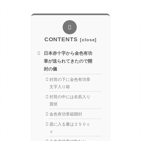
CONTENTS
日本赤十字から金色有功
章が送られてきたので開
封の儀
封筒の下に金色有功章
文字入り箱
封筒の中には名前入り
賞状
金色有功章箱開封
器に入る量は２５０ｃ
ｃ