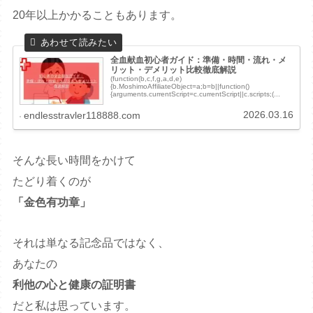
20年以上かかることもあります。
全血献血初心者ガイド：準備・時間・流れ・メ
リット・デメリット比較徹底解説
(function(b,c,f,g,a,d,e)
{b.MoshimoAffiliateObject=a;b=b||function()
{arguments.currentScript=c.currentScript||c.scripts;(...
2026.03.16
endlesstravler118888.com
そんな長い時間をかけて
たどり着くのが
「金色有功章」
それは単なる記念品ではなく、
あなたの
利他の心と健康の証明書
だと私は思っています。