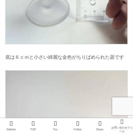
底は６ｃｍと小さい綺麗な金色がちりばめられた器です
お問い合わせフォ
Sidebar
TOP
Toc
Follow
Share
ーム