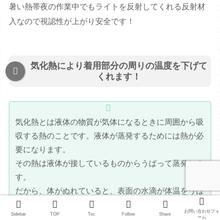
暑い熱帯夜の作業中でもライトを反射してくれる反射材
入なので視認性が上がり安全です！
気化熱により着用部分の周りの温度を下げて
くれます！
気化熱とは液体の物質が気体になるときに周囲から吸
収する熱のことです。液体が蒸発するためには熱が必
要になります。
その熱は液体が接しているものからうばって蒸発しま
す。
だから、体がぬれていると、表面の水滴が体温をうば
って蒸発しようとするから寒くなるのです。（
HPよ
お問い合わせフォ
Sidebar
TOP
Toc
Follow
Share
り引用）
ーム