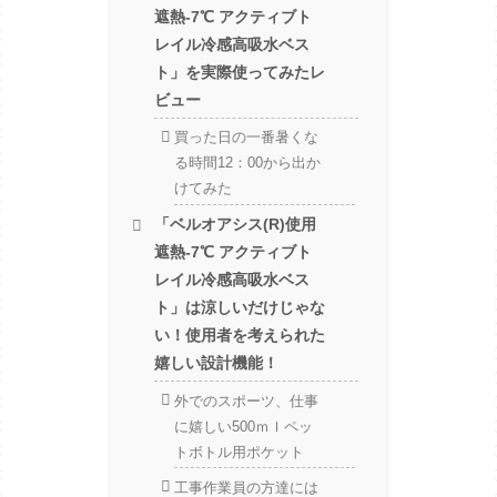
遮熱-7℃ アクティブト
レイル冷感高吸水ベス
ト」を実際使ってみたレ
ビュー
買った日の一番暑くな
る時間12：00から出か
けてみた
「ベルオアシス(R)使用
遮熱-7℃ アクティブト
レイル冷感高吸水ベス
ト」は涼しいだけじゃな
い！使用者を考えられた
嬉しい設計機能！
外でのスポーツ、仕事
に嬉しい500ｍｌペッ
トボトル用ポケット
工事作業員の方達には