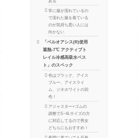
ある
常に服が濡れているの
で濡れた服を着ている
のが気持ち悪い人には
向かない
「ベルオアシス(R)使用
遮熱-7℃ アクティブト
レイル冷感高吸水ベス
ト」のスペック
色はブラック、アイス
ブルー、アイスライ
ム、ジオホワイトの四
色！
アジャスター+ゴムの
調整でS~4Lサイズの方
に対応してるので男女
どちらにもおすすめ！
夜間に着ていても反射