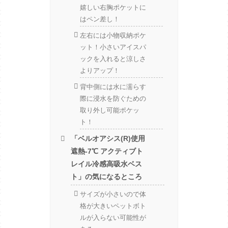
嬉しい右胸ポケットに
はペン差し！
左右には小物収納ポケ
ット！小さいアイスパ
ックを入れると涼しさ
よりアップ！
背中側には水に濡らす
際に浸水を防ぐための
取り外し可能ポケッ
ト！
「ベルオアシス(R)使用
遮熱-7℃ アクティブト
レイル冷感高吸水ベス
ト」の気になるところ
サイズが小さいので体
格が大きいペットボト
ルが入らない可能性が