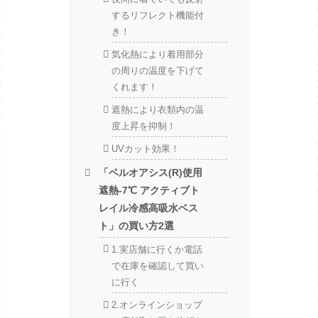
するリフレクト機能付
き！
気化熱により着用部分
の周りの温度を下げて
くれます！
遮熱により衣類内の温
度上昇を抑制！
UVカット効果！
「ベルオアシス(R)使用
遮熱-7℃ アクティブト
レイル冷感高吸水ベス
ト」の買い方2選
1.実店舗に行くか電話
で在庫を確認して買い
に行く
2.オンラインショップ