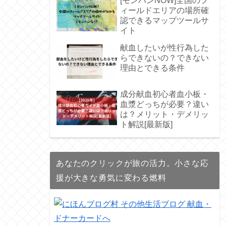
[モンハンNOW]全国のフ
ィールドエリアの場所確
認できるマップツールサ
イト
献血したいが性行為した
らできないの？できない
理由とできる条件
成分献血初心者血小板・
血漿どっちが必要？違い
は？メリット・デメリッ
ト解説[最新版]
あなたのクリックが旅の活力。小さな応
援が大きな勇気に変わる燃料