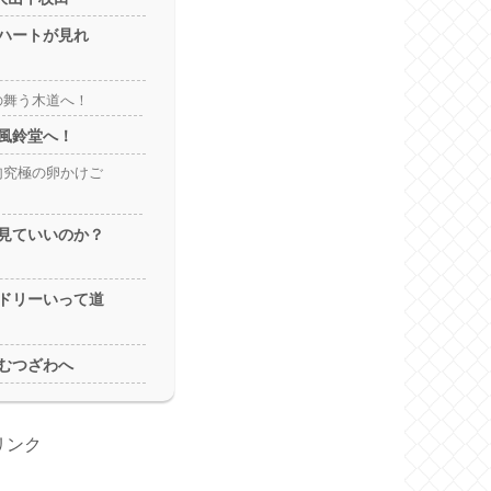
ハートが見れ
の舞う木道へ！
風鈴堂へ！
句究極の卵かけご
見ていいのか？
ドリーいって道
むつざわへ
リンク