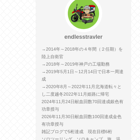
endlesstravler
→2014年～2018年の４年間（２任期）を
陸上自衛官
→2018年～2019年神戸の工場勤務
→2019年5月1日～12月14日で日本一周達
成
→2020年8月～2022年11月北海道転々と
し二度越冬2022年11月姫路に帰宅
2024年11月24日献血回数70回達成銀色有
功章授与
2026年11月30日献血回数100回達成金色
有功章授与
雑記ブログで5桁達成 現在目標6桁
ソロツーリング、ソロキャンプ、旅、温