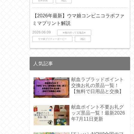
日本全国
雑記
【2026年最新】ウマ娘コンビニコラボファ
ミマプリント解説
2026.06.09
∞俺の持ってる逸品∞
ウマ娘プリティーダービー
雑記
人気記事
献血ラブラッドポイント
交換お礼の景品一覧！
【無料で日用品と交換】
献血ポイント不要お礼グ
ッズ景品一覧！最新2026
年7月11日更新