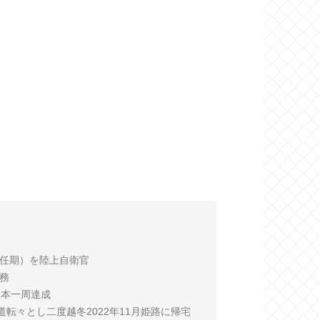
（２任期）を陸上自衛官
勤務
で日本一周達成
北海道転々とし二度越冬2022年11月姫路に帰宅