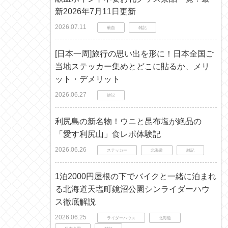
新2026年7月11日更新
2026.07.11
献血
雑記
[日本一周]旅行の思い出を形に！日本全国ご
当地ステッカー集めとどこに貼るか、メリ
ット・デメリット
2026.06.27
雑記
利尻島の新名物！ウニと昆布塩が絶品の
「愛す利尻山」食レポ体験記
2026.06.26
ステッカー
北海道
雑記
1泊2000円屋根の下でバイクと一緒に泊まれ
る北海道天塩町鏡沼公園シンライダーハウ
ス徹底解説
2026.06.25
ライダーハウス
北海道