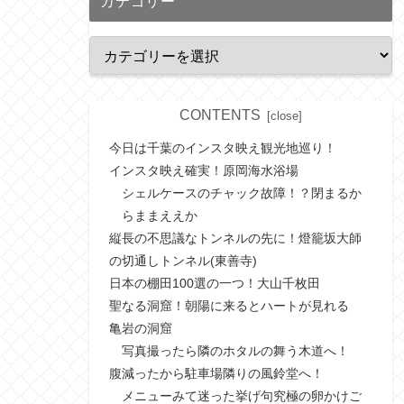
カテゴリー
CONTENTS
今日は千葉のインスタ映え観光地巡り！
インスタ映え確実！原岡海水浴場
シェルケースのチャック故障！？閉まるか
らままええか
縦長の不思議なトンネルの先に！燈籠坂大師
の切通しトンネル(東善寺)
日本の棚田100選の一つ！大山千枚田
聖なる洞窟！朝陽に来るとハートが見れる
亀岩の洞窟
写真撮ったら隣のホタルの舞う木道へ！
腹減ったから駐車場隣りの風鈴堂へ！
メニューみて迷った挙げ句究極の卵かけご