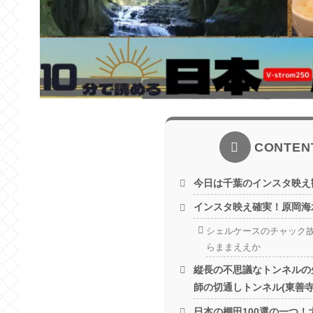
CONTEN
今日は千葉のインスタ映え
インスタ映え確実！原岡海
シェルケースのチャック
らままええか
縦長の不思議なトンネルの
師の切通しトンネル(東善寺
日本の棚田100選の一つ！