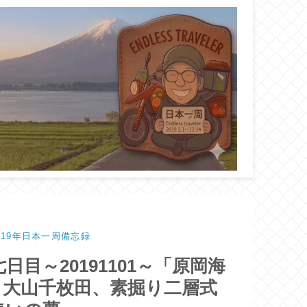
と2019年日本一周備忘録
七日目～20191101～「原岡海
、大山千枚田、素掘り二層式