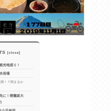
TS
観光地巡り！
水浴場
故障！？閉まるか
先に！燈籠坂大
)
大山千枚田