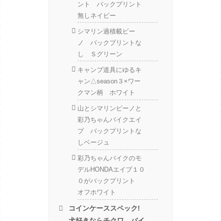
ント バックプリント
無しネイビー
シマリン過積載ビー
ノ バックプリントな
し Ｓグリーン
キャンプ道具にゆるキ
ャン△season３×ワー
クマン柄 ホワイト
山とシマリンビーノと
彩乃ちゃんバイクエイ
プ バックプリントな
しベージュ
彩乃ちゃんバイクのモ
デルHONDAエイプ１０
０がバックプリント
オフホワイト
コインケーススペック!
犬好きならチクワ、バイ