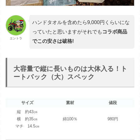
ハンドタオルを含めたら9,000円くらいにな
っていたと思いますがそれでも
コラボ商品
エントラ
でこの安さは破格!
大容量で縦に長いものは大体入る！ト
ートバック（大）スペック
サイズ
素材
値段
縦 約43㎝
横 約35㎝
綿100％
980円
マチ 14.5㎝