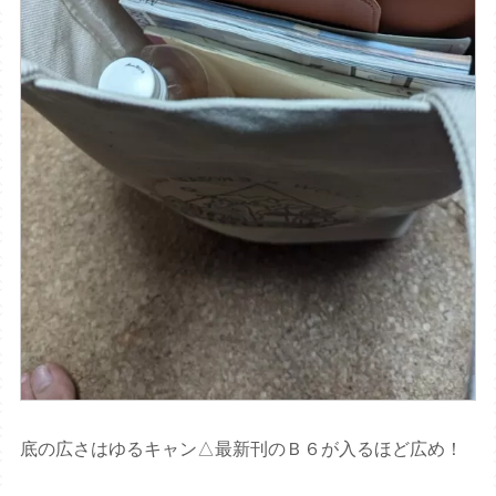
底の広さはゆるキャン△最新刊のＢ６が入るほど広め！