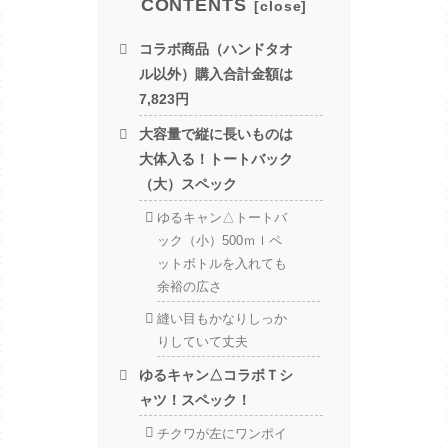
CONTENTS
コラボ商品（ハンドタオ
ル以外）購入合計金額は
7,823円
大容量で縦に長いものは
大体入る！トートバック
（大）スペック
ゆるキャン△トートバ
ック（小）500ｍｌペ
ットボトルを入れても
余裕の広さ
縫い目もかなりしっか
りしていて丈夫
ゆるキャン△コラボＴシ
ャツ！スペック！
チクワが左にワンポイ