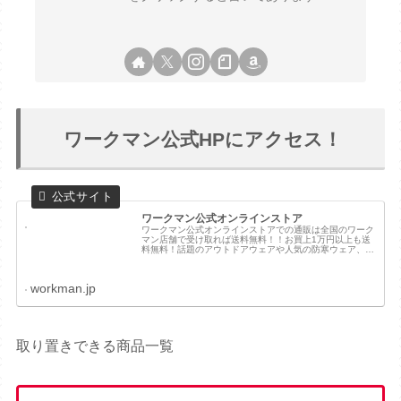
ワークマン公式HPにアクセス！
ワークマン公式オンラインストア
ワークマン公式オンラインストアでの通販は全国のワーク
マン店舗で受け取れば送料無料！！お買上1万円以上も送
料無料！話題のアウトドアウェアや人気の防寒ウェア、か
っこいい作業着の店舗取り置きが可能です。ネット通販で
も法人対応可能！作業服・作業着の...
workman.jp
取り置きできる商品一覧