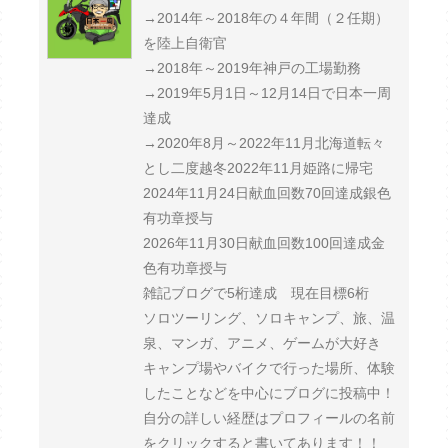
→2014年～2018年の４年間（２任期）
を陸上自衛官
→2018年～2019年神戸の工場勤務
→2019年5月1日～12月14日で日本一周
達成
→2020年8月～2022年11月北海道転々
とし二度越冬2022年11月姫路に帰宅
2024年11月24日献血回数70回達成銀色
有功章授与
2026年11月30日献血回数100回達成金
色有功章授与
雑記ブログで5桁達成 現在目標6桁
ソロツーリング、ソロキャンプ、旅、温
泉、マンガ、アニメ、ゲームが大好き
キャンプ場やバイクで行った場所、体験
したことなどを中心にブログに投稿中！
自分の詳しい経歴はプロフィールの名前
をクリックすると書いてあります！！