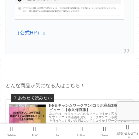
（公式HP）
どんな商品か気になる人はこちら！
[ゆるキャン△ワークマン]コラボ商品3種徹底レ
ビュー！【永久保存版】
あなたは、ゆるキャン△の大ファンですか？私もその一人
です！アニメや漫画を見て、ワークマンコラボ商品に興味
を持った人も多いのではないでしょうか？ワークマンコラ
ボ商品をまだ買ってないけど使い心地や素材などどんな感
じなの？エントラ実際に購入して使...
2024.03.24
endlesstravler118888.com
お問い合わせフォ
Sidebar
TOP
Toc
Follow
Share
ーム