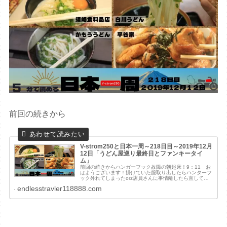
前回の続きから
V-strom250と日本一周～218日目～2019年12月
12日「うどん屋巡り最終日とファンキータイ
ム」
前回の続きからハンガーフック故障の朝起床！9：11 お
はようございます！掛けていた服取り出したらハンターフ
ック外れてしまったorz店員さんに事情離したら直してお
くのでそのままでいいですよ！（笑）と言われました！荷
endlesstravler118888.com
物を積載して出発！（１３時間...