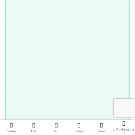
営業時間 １０：３０～１４：００
お問い合わせフォ
Sidebar
TOP
Toc
Follow
Share
定休日 水曜日
ーム