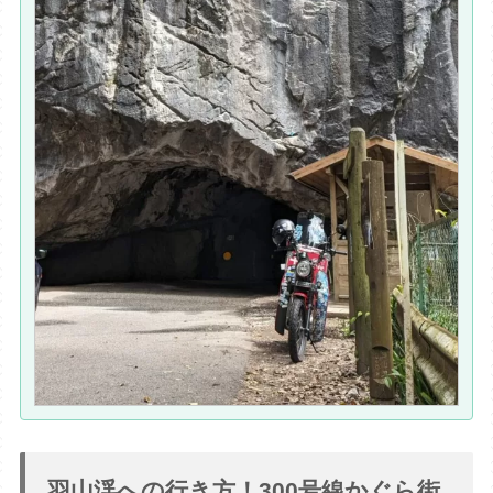
羽山渓への行き方！300号線かぐら街