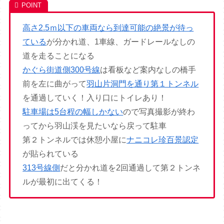
高さ2.5ｍ以下の車両なら到達可能の絶景が待っ
ている
が分かれ道、1車線、ガードレールなしの
道を走ることになる
かぐら街道側300号線
は看板など案内なしの橋手
前を左に曲がって
羽山片洞門を通り第１トンネル
を通過していく！入り口にトイレあり！
駐車場は5台程の幅しかない
ので写真撮影が終わ
ってから羽山渓を見たいなら戻って駐車
第２トンネルでは休憩小屋に
ナニコレ珍百景認定
が貼られている
313号線側
だと分かれ道を2回通過して第２トンネ
ルが最初に出てくる！