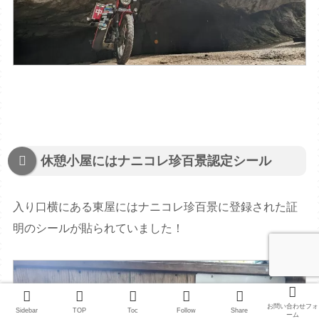
休憩小屋にはナニコレ珍百景認定シール
入り口横にある東屋にはナニコレ珍百景に登録された証
明のシールが貼られていました！
お問い合わせフォ
Sidebar
TOP
Toc
Follow
Share
ーム