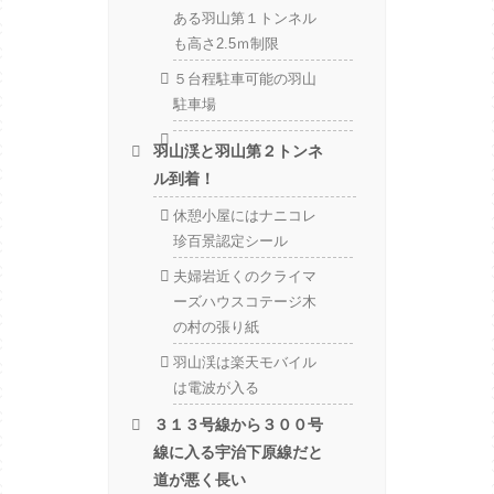
ある羽山第１トンネル
も高さ2.5ｍ制限
５台程駐車可能の羽山
駐車場
羽山渓と羽山第２トンネ
ル到着！
休憩小屋にはナニコレ
珍百景認定シール
夫婦岩近くのクライマ
ーズハウスコテージ木
の村の張り紙
羽山渓は楽天モバイル
は電波が入る
３１３号線から３００号
線に入る宇治下原線だと
道が悪く長い