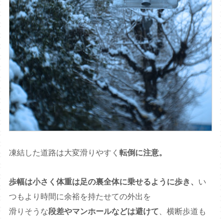
凍結した道路は大変滑りやすく
転倒に注意。
歩幅は小さく体重は足の裏全体に乗せるように歩き、
い
つもより時間に余裕を持たせての外出を
滑りそうな
段差やマンホールなどは避けて
、横断歩道も