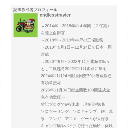
記事作成者プロフィール
endlesstravler
→2014年～2018年の４年間（２任期）
を陸上自衛官
→2018年～2019年神戸の工場勤務
→2019年5月1日～12月14日で日本一周
達成
→2020年8月～2022年11月北海道転々
とし二度越冬2022年11月姫路に帰宅
2024年11月24日献血回数70回達成銀色
有功章授与
2026年11月30日献血回数100回達成金
色有功章授与
雑記ブログで5桁達成 現在目標6桁
ソロツーリング、ソロキャンプ、旅、温
泉、マンガ、アニメ、ゲームが大好き
キャンプ場やバイクで行った場所、体験