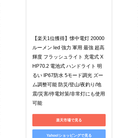
【楽天1位獲得】懐中電灯 20000
ルーメン led 強力 軍用 最強 超高
輝度 フラッシュライト 充電式 X
HP70.2 電池式 ハンドライト 明
るい IP67防水 5モード調光 ズー
ム調整可能 防災/登山/夜釣り/地
震/災害/停電対策/非常灯にも使用
可能
楽天市場で見る
Yahoo!ショッピングで見る