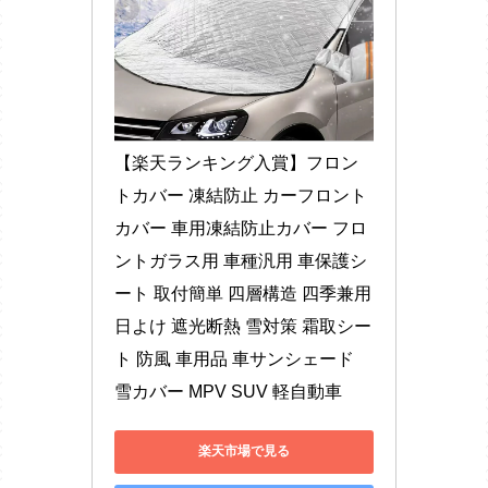
【楽天ランキング入賞】フロン
トカバー 凍結防止 カーフロント
カバー 車用凍結防止カバー フロ
ントガラス用 車種汎用 車保護シ
ート 取付簡単 四層構造 四季兼用 
日よけ 遮光断熱 雪対策 霜取シー
ト 防風 車用品 車サンシェード 
雪カバー MPV SUV 軽自動車
楽天市場で見る