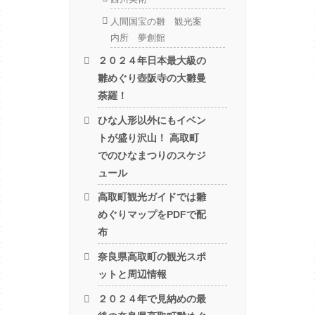
人間国宝の雛 観光案
内所 夢創館
２０２４年日本最大級の
雛めぐり壺阪寺の大雛曼
荼羅！
ひな人形以外にもイベン
トが盛り沢山！ 高取町
でのひなまつりのスケジ
ュール
高取町観光ガイドでは雛
めぐりマップをPDFで配
布
奈良県高取町の観光スポ
ットと周辺情報
２０２４年で見納めの最