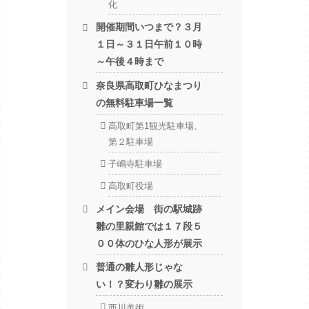
化
開催期間いつまで？３月
１日～３１日午前１０時
～午後４時まで
奈良県高取町ひなまつり
の無料駐車場一覧
高取町第1観光駐車場、
第２駐車場
子嶋寺駐車場
高取町役場
メイン会場 街の駅城跡
雛の里親館では１７段５
００体のひな人形が展示
普通の雛人形じゃな
い！？変わり雛の展示
西川美術