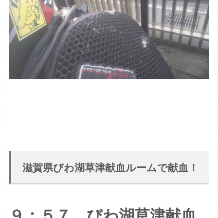
滋賀県びわ湖草津献血ルームで献血！
９：５７ びわ湖草津献血