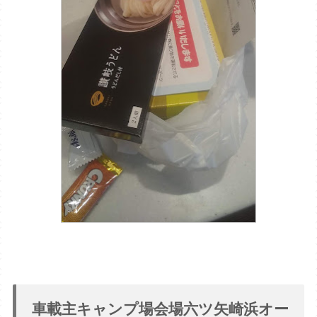
車載主キャンプ場会場六ツ矢崎浜オー