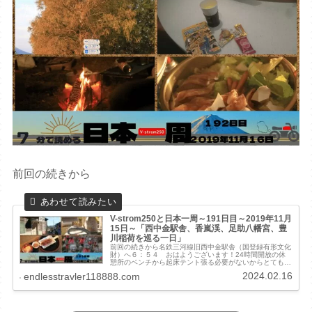
前回の続きから
V-strom250と日本一周～191日目～2019年11月
15日～「西中金駅舎、香嵐渓、足助八幡宮、豊
川稲荷を巡る一日」
前回の続きから名鉄三河線旧西中金駅舎（国登録有形文化
財）へ６：５４ おはようございます！24時間開放の休
憩所のベンチから起床テント張る必要がないからとても楽
だしベンチで寝るのは慣れたもんで快適でした！ささっと
2024.02.16
endlesstravler118888.com
撤収！朝早くから回転しているデイ...