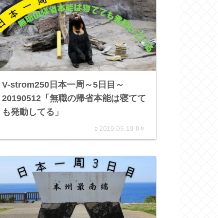
V-strom250日本一周～5日目～
20190512「無職の帰省本能は寝てて
も発動してる」
2019.05.19
0