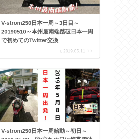
V-strom250日本一周～3日目～
20190510～本州最南端踏破日本一周
で初めてのTwitter交換
2019.05.11
0
V-strom250日本一周始動～初日～