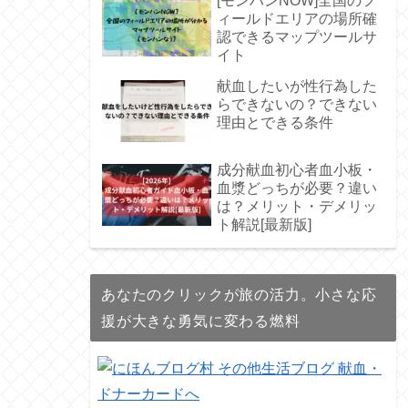
[モンハンNOW]全国のフ
ィールドエリアの場所確
認できるマップツールサ
イト
献血したいが性行為した
らできないの？できない
理由とできる条件
成分献血初心者血小板・
血漿どっちが必要？違い
は？メリット・デメリッ
ト解説[最新版]
あなたのクリックが旅の活力。小さな応
援が大きな勇気に変わる燃料