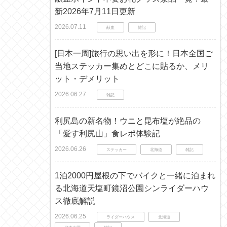
新2026年7月11日更新
2026.07.11
献血
雑記
[日本一周]旅行の思い出を形に！日本全国ご
当地ステッカー集めとどこに貼るか、メリ
ット・デメリット
2026.06.27
雑記
利尻島の新名物！ウニと昆布塩が絶品の
「愛す利尻山」食レポ体験記
2026.06.26
ステッカー
北海道
雑記
1泊2000円屋根の下でバイクと一緒に泊まれ
る北海道天塩町鏡沼公園シンライダーハウ
ス徹底解説
2026.06.25
ライダーハウス
北海道