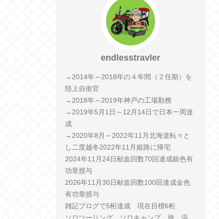
endlesstravler
→2014年～2018年の４年間（２任期）を
陸上自衛官
→2018年～2019年神戸の工場勤務
→2019年5月1日～12月14日で日本一周達
成
→2020年8月～2022年11月北海道転々と
し二度越冬2022年11月姫路に帰宅
2024年11月24日献血回数70回達成銀色有
功章授与
2026年11月30日献血回数100回達成金色
有功章授与
雑記ブログで5桁達成 現在目標6桁
ソロツーリング、ソロキャンプ、旅、温