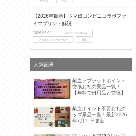
日本全国
雑記
【2026年最新】ウマ娘コンビニコラボファ
ミマプリント解説
2026.06.09
∞俺の持ってる逸品∞
ウマ娘プリティーダービー
雑記
人気記事
献血ラブラッドポイント
交換お礼の景品一覧！
【無料で日用品と交換】
献血ポイント不要お礼グ
ッズ景品一覧！最新2026
年7月11日更新