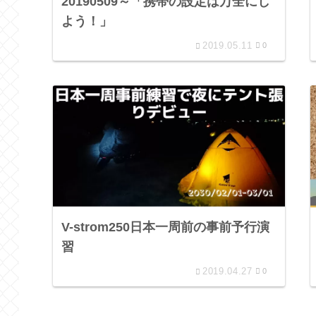
20190509～「携帯の設定は万全にし
よう！」
2019.05.11
0
V-strom250日本一周前の事前予行演
習
2019.04.27
0