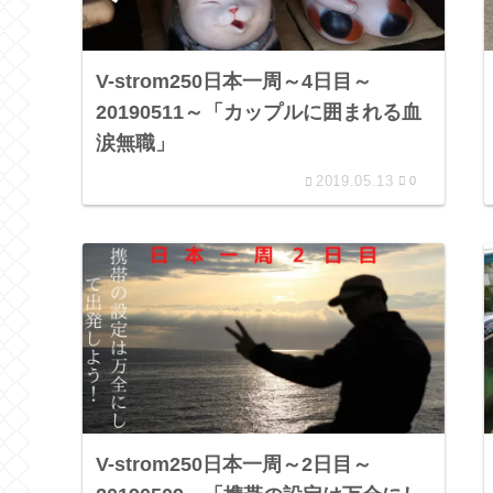
V-strom250日本一周～4日目～
20190511～「カップルに囲まれる血
涙無職」
2019.05.13
0
V-strom250日本一周～2日目～