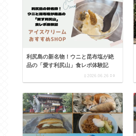
利尻島の新名物！ウニと昆布塩が絶
品の「愛す利尻山」食レポ体験記
2026.06.26
0