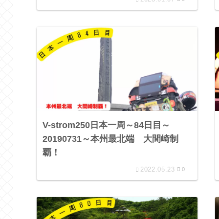
V-strom250日本一周～84日目～
20190731～本州最北端 大間崎制
覇！
2022.05.23
0