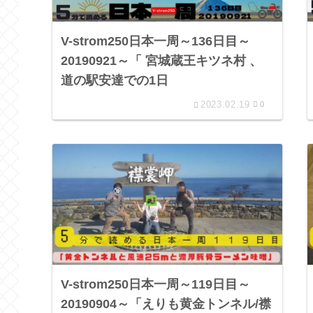
V-strom250日本一周～136日目～
20190921～「 宮城蔵王キツネ村 、
道の駅安達での1日
2023.02.19
0
V-strom250日本一周～119日目～
20190904～「えりも黄金トンネル/襟