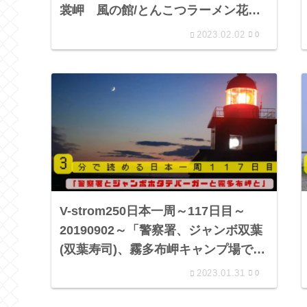
裳岬 風の館/とんこつラーメン花宴/
大正カニの家」
2023.02.02
0
V-strom250日本一周～117日目～
20190902～「警察署、ジャンボ双葉
(双葉寿司)、霧多布岬キャンプ場での
一日」
2023.01.31
0