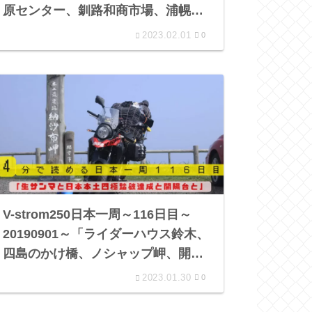
原センター、釧路和商市場、浦幌神
社、乳神神社、ナウマン公園 」
2023.02.01
0
V-strom250日本一周～116日目～
20190901～「ライダーハウス鈴木、
四島のかけ橋、ノシャップ岬、開陽
台展望館 」
2023.01.30
0