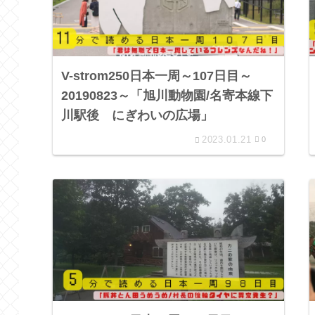
V-strom250日本一周～107日目～
20190823～「旭川動物園/名寄本線下
川駅後 にぎわいの広場」
2023.01.21
0