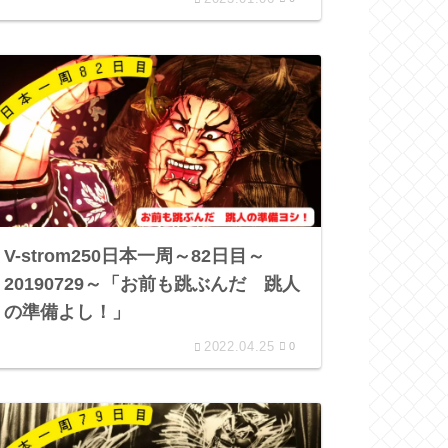
V-strom250日本一周～82日目～
20190729～「お前も跳ぶんだ 跳人
の準備よし！」
2022.04.25
0