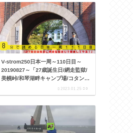
V-strom250日本一周～110日目～
20190827～「27歳誕生日/網走監獄/
美幌峠/和琴湖畔キャンプ場/コタン温
泉露天風呂」
2023.01.25
0