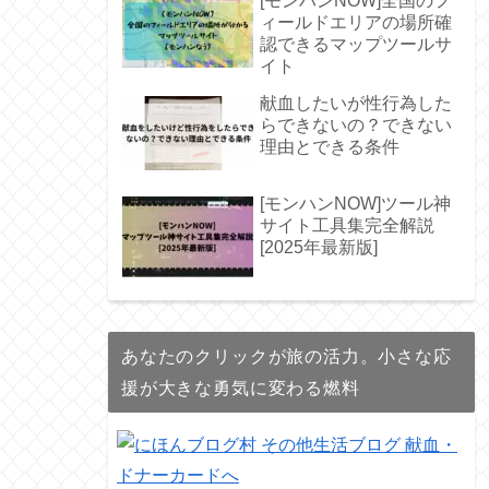
[モンハンNOW]全国のフ
ィールドエリアの場所確
認できるマップツールサ
イト
献血したいが性行為した
らできないの？できない
理由とできる条件
[モンハンNOW]ツール神
サイト工具集完全解説
[2025年最新版]
あなたのクリックが旅の活力。小さな応
援が大きな勇気に変わる燃料