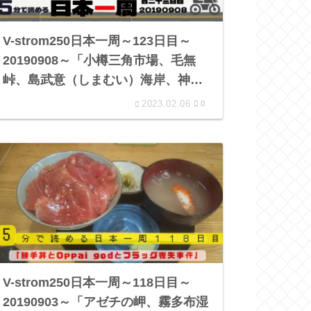
V-strom250日本一周～123日目～
20190908～「小樽三角市場、毛無
峠、島武意（しまむい）海岸、神威
岬、道の駅オスコイ かもえない、
2023.02.06
0
湯本温泉野営場」
V-strom250日本一周～118日目～
20190903～「アゼチの岬、霧多布湿