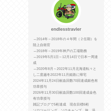
endlesstravler
→2014年～2018年の４年間（２任期）を
陸上自衛官
→2018年～2019年神戸の工場勤務
→2019年5月1日～12月14日で日本一周達
成
→2020年8月～2022年11月北海道転々と
し二度越冬2022年11月姫路に帰宅
2024年11月24日献血回数70回達成銀色有
功章授与
2026年11月30日献血回数100回達成金色
有功章授与
雑記ブログで5桁達成 現在目標6桁
ソロツーリング、ソロキャンプ、旅、温