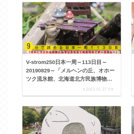
V-strom250日本一周～113日目～
20190829～「メルヘンの丘、オホー
ツク流氷館、北海道北方民族博物
館、オホーツクシマリス公園、軽食
2023.01.27
0
喫茶ジィジ、道の駅 パパスランドさ
っつる」