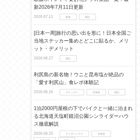
新2026年7月11日更新
2026.07.11
献血
雑記
[日本一周]旅行の思い出を形に！日本全国ご
当地ステッカー集めとどこに貼るか、メリ
ット・デメリット
2026.06.27
雑記
利尻島の新名物！ウニと昆布塩が絶品の
「愛す利尻山」食レポ体験記
2026.06.26
ステッカー
北海道
雑記
1泊2000円屋根の下でバイクと一緒に泊まれ
る北海道天塩町鏡沼公園シンライダーハウ
ス徹底解説
2026.06.25
ライダーハウス
北海道