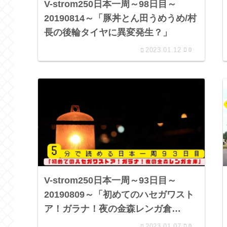
V-strom250日本一周～98日目～
20190814～「豚丼とん田うめうめ/村
長の後輪タイヤに異変発生？」
2023.01.12
0
V-strom250日本一周～93日目～
20190809～「初めてのハセガワスト
ア！ガラナ！夜の金森レンガ倉
庫！」
2023.01.07
0