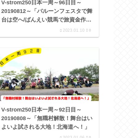
V-strom250日本一周～96日目～
20190812～「バルーンフェスタで舞
台は空へ/ばんえい競馬で旅資金作
り」
2023.01.10
0
V-strom250日本一周～92日目～
20190808～「無職村解散！舞台はい
よいよ試される大地！北海道へ！」
2023.01.06
0