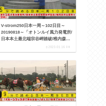
V-strom250日本一周～102日目～
20190818～「オトンルイ風力発電所/
日本本土最北端宗谷岬踏破/稚内森林
公園キャンプ場」
2023.01.16
0