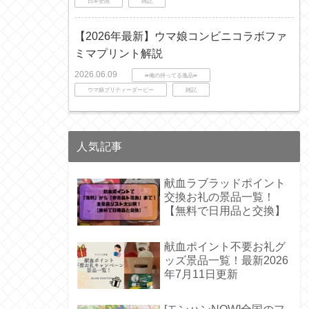
日本全国
雑記
【2026年最新】ウマ娘コンビニコラボファ
ミマプリント解説
2026.06.09
∞俺の持ってる逸品∞
ウマ娘プリティーダービー
雑記
人気記事
献血ラブラッドポイント
交換お礼の景品一覧！
【無料で日用品と交換】
献血ポイント不要お礼グ
ッズ景品一覧！最新2026
年7月11日更新