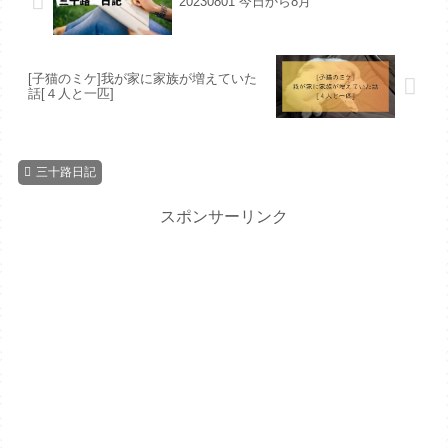
20230801 今日から8月
[子猫のミケ]我が家に家族が増えていた
話[４人と一匹]
三十路日記
スポンサーリンク