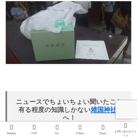
ニュースでちょいちょい聞いたこと
有る程度の知識しかない
靖国神社
へ！
お問い合わせフォ
Sidebar
TOP
Toc
Follow
Share
ーム