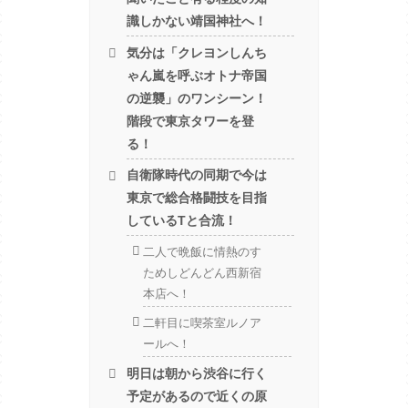
識しかない靖国神社へ！
気分は「クレヨンしんち
ゃん嵐を呼ぶオトナ帝国
の逆襲」のワンシーン！
階段で東京タワーを登
る！
自衛隊時代の同期で今は
東京で総合格闘技を目指
しているTと合流！
二人で晩飯に情熱のす
ためしどんどん西新宿
本店へ！
二軒目に喫茶室ルノア
ールへ！
明日は朝から渋谷に行く
予定があるので近くの原