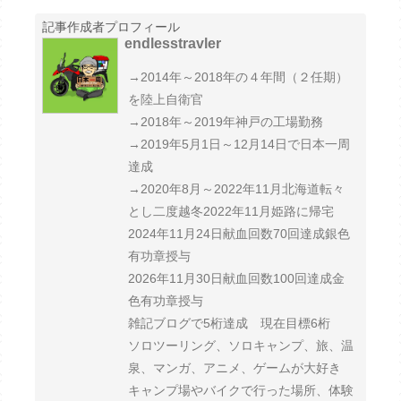
記事作成者プロフィール
endlesstravler
→2014年～2018年の４年間（２任期）
を陸上自衛官
→2018年～2019年神戸の工場勤務
→2019年5月1日～12月14日で日本一周
達成
→2020年8月～2022年11月北海道転々
とし二度越冬2022年11月姫路に帰宅
2024年11月24日献血回数70回達成銀色
有功章授与
2026年11月30日献血回数100回達成金
色有功章授与
雑記ブログで5桁達成 現在目標6桁
ソロツーリング、ソロキャンプ、旅、温
泉、マンガ、アニメ、ゲームが大好き
キャンプ場やバイクで行った場所、体験