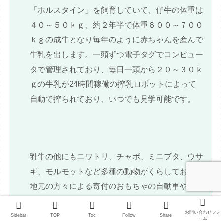
「ホルスタイン」を飼育していて、仔牛の体重は
４０～５０ｋｇ、約２年半で体重６００～７００
ｋｇの成牛となり毎年のように赤ちゃんを産んで
牛乳を出します。一頭ずつ電子タグでコンピュー
タで管理されており、毎日一頭から２０～３０ｋ
ｇの牛乳が24時間稼働の搾乳ロボットによって
自動で搾られており、いつでも見学可能です。
乳牛の他にもニワトリ、チャボ、ミニブタ、ウサ
ギ、モルモットなど多種の動物がくらしており、
地元の方々による寄付のおもちゃの自動車や三輪
車で遊ぶ事ができます。
お問い合わせフォ
Sidebar
TOP
Toc
Follow
Share
ーム