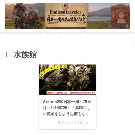
水族館
V-strom250日本一周～79日
目～20190726～「素晴らし
い提案をしようお前もなま
はげにならないか？」
2022.04.16
0